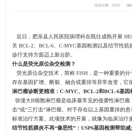
阅读次数：5502
编
近日，肥东县人民医院病理科在既往成熟开展 HE
关 BCL-2、BCL-6、C-MYC基因检测以及
诊疗支持方面迈上新台阶。
什么是荧光原位杂交检测？
荧光原位杂交技术，简称 FISH，是一种重要的
存在基因扩增、断裂、融合或重排等异常改变，它使
淋巴瘤诊断更精准：C-MYC
、
BCL-2
和
BCL-6
弥漫大B细胞淋巴瘤是临床最常见的侵袭性淋巴瘤，部分
击”或“三打击”淋巴瘤。对于存在以上基因重排的
标准治疗方案。此项技术的开展，就像为临床治疗多
结节性筋膜炎不再“像恶性”：USP6基因检测帮助