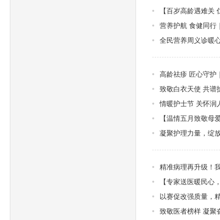
【百岁高龄遇难关 
营养护航 食健同行
全民营养周义诊暖心
高龄祛疹 匠心守护
致敬白衣天使 共谱护
情暖护士节 关怀润
【温情五月致敬母
凝聚护理力量，绽放
精准病理再升级！
【专家送医暖民心，
以赛促改强质量，精
致敬医者榜样 凝聚